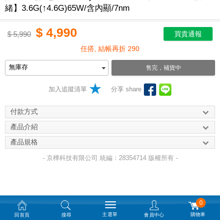
緒】3.6G(↑4.6G)65W/含內顯/7nm
$
4,990
$
5,990
買貴通報
任搭, 結帳再折 290
售完，補貨中
加入追蹤清單
分享 share
付款方式
產品介紹
產品規格
- 京樺科技有限公司 統編：28354714 版權所有 -
0
主選單
購物車
回首頁
搜尋
會員中心