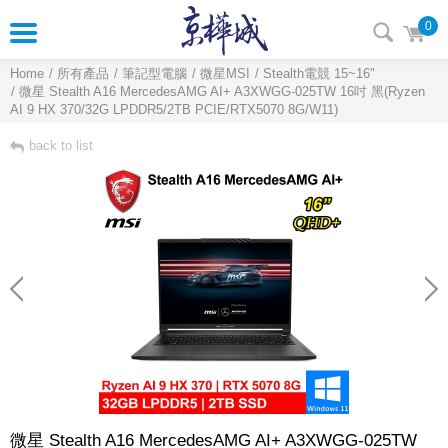
0
Home
所有產品
筆記型電腦
微星MSI
Stealth電競 15~16"
微星 Stealth A16 MercedesAMG AI+ A3XWGG-025TW 16吋 黑(Ryzen
AI 9 HX 370/32G LPDDR5/2TB PCIE/RTX5070 8G/W11)
back to list
微星 Stealth A16 MercedesAMG AI+ A3XWGG-025TW