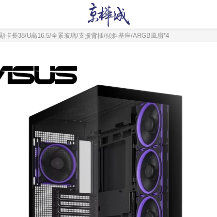
TX/顯卡長38/U高16.5/全景玻璃/支援背插/傾斜基座/ARGB風扇*4