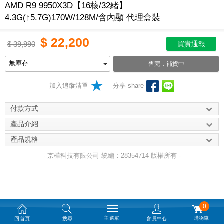
AMD R9 9950X3D【16核/32緒】
4.3G(↑5.7G)170W/128M/含內顯 代理盒裝
$
22,200
$
39,990
買貴通報
售完，補貨中
加入追蹤清單
分享 share
付款方式
產品介紹
產品規格
- 京樺科技有限公司 統編：28354714 版權所有 -
0
主選單
購物車
回首頁
搜尋
會員中心