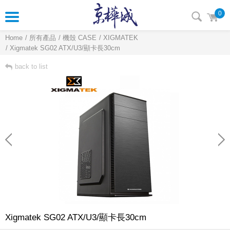
0
Home
所有產品
機殼 CASE
XIGMATEK
Xigmatek SG02 ATX/U3/顯卡長30cm
back to list
Xigmatek SG02 ATX/U3/顯卡長30cm