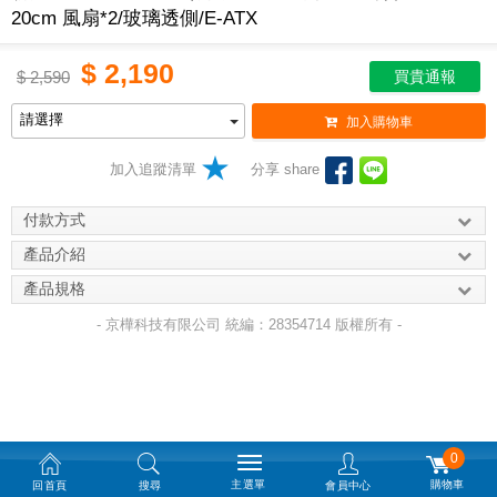
20cm 風扇*2/玻璃透側/E-ATX
$
2,190
$
2,590
買貴通報
加入購物車
加入追蹤清單
分享 share
付款方式
產品介紹
產品規格
- 京樺科技有限公司 統編：28354714 版權所有 -
0
主選單
購物車
回首頁
搜尋
會員中心