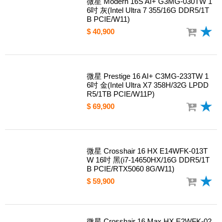
微星 Modern 16S AI+ G3MG-030TW 1
6吋 灰(Intel Ultra 7 355/16G DDR5/1T
B PCIE/W11)
$ 40,900
微星 Prestige 16 AI+ C3MG-233TW 1
6吋 金(Intel Ultra X7 358H/32G LPDD
R5/1TB PCIE/W11P)
$ 69,900
微星 Crosshair 16 HX E14WFK-013T
W 16吋 黑(i7-14650HX/16G DDR5/1T
B PCIE/RTX5060 8G/W11)
$ 59,900