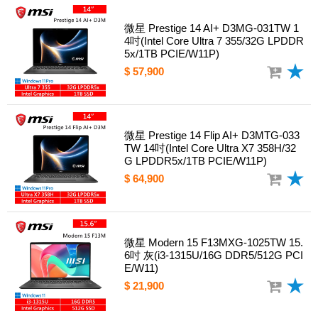
微星 Prestige 14 AI+ D3MG-031TW 1
4吋(Intel Core Ultra 7 355/32G LPDDR
5x/1TB PCIE/W11P)
$ 57,900
微星 Prestige 14 Flip AI+ D3MTG-033
TW 14吋(Intel Core Ultra X7 358H/32
G LPDDR5x/1TB PCIE/W11P)
$ 64,900
微星 Modern 15 F13MXG-1025TW 15.
6吋 灰(i3-1315U/16G DDR5/512G PCI
E/W11)
$ 21,900