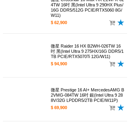
微星 Crosshair 16 Max HX E2WFK-02
4TW 16吋 黑(Intel Ultra 9 290HX Plus/
16G DDR5/512G PCIE/RTX5060 8G/
W11)
$ 62,900
微星 Raider 16 HX B2WH-026TW 16
吋 黑(Intel Ultra 9 275HX/16G DDR5/1
TB PCIE/RTX5070Ti 12G/W11)
$ 94,900
微星 Prestige 16 AI+ MercedesAMG B
2VMG-084TW 16吋 銀(Intel Ultra 9 28
8V/32G LPDDR5/2TB PCIE/W11P)
$ 69,900