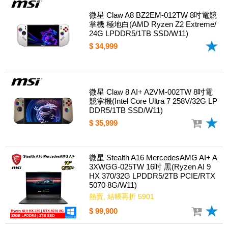
微星 Claw A8 BZ2EM-012TW 8吋電競
掌機 極地白(AMD Ryzen Z2 Extreme/
24G LPDDR5/1TB SSD/W11)
$ 34,999
微星 Claw 8 AI+ A2VM-002TW 8吋電
競掌機(Intel Core Ultra 7 258V/32G LP
DDR5/1TB SSD/W11)
$ 35,999
微星 Stealth A16 MercedesAMG AI+ A
3XWGG-025TW 16吋 黑(Ryzen AI 9
HX 370/32G LPDDR5/2TB PCIE/RTX
5070 8G/W11)
熱賣, 結帳再折 5901
$ 99,900