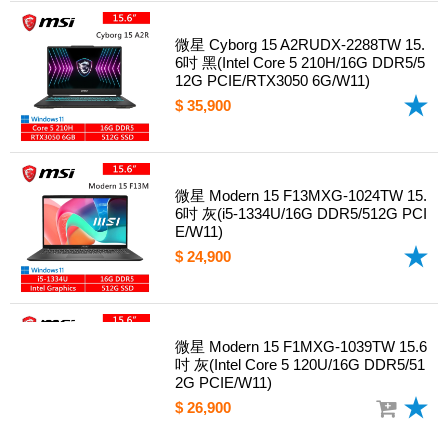
微星 Cyborg 15 A2RUDX-2288TW 15.
6吋 黑(Intel Core 5 210H/16G DDR5/5
12G PCIE/RTX3050 6G/W11)
$ 35,900
微星 Modern 15 F13MXG-1024TW 15.
6吋 灰(i5-1334U/16G DDR5/512G PCI
E/W11)
$ 24,900
微星 Modern 15 F1MXG-1039TW 15.6
吋 灰(Intel Core 5 120U/16G DDR5/51
2G PCIE/W11)
$ 26,900