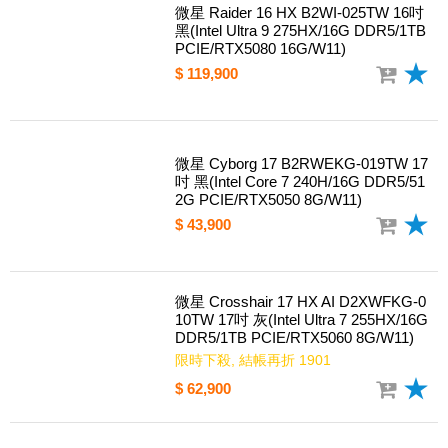
微星 Raider 16 HX B2WI-025TW 16吋
黑(Intel Ultra 9 275HX/16G DDR5/1TB
PCIE/RTX5080 16G/W11)
$ 119,900
微星 Cyborg 17 B2RWEKG-019TW 17
吋 黑(Intel Core 7 240H/16G DDR5/51
2G PCIE/RTX5050 8G/W11)
$ 43,900
微星 Crosshair 17 HX AI D2XWFKG-0
10TW 17吋 灰(Intel Ultra 7 255HX/16G
DDR5/1TB PCIE/RTX5060 8G/W11)
限時下殺, 結帳再折 1901