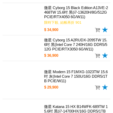
微星 Cyborg 15 Black Edition A13VE-2
468TW 15.6吋 黑(i7-13620H/8G/512G
PCIE/RTX4050 6G/W11)
限時下殺, 結帳再折 901
$ 34,900
微星 Cyborg 15 A2RUDX-2095TW 15.
6吋 黑(Intel Core 7 240H/16G DDR5/5
12G PCIE/RTX3050 6G/W11)
$ 36,900
微星 Modern 15 F1MXG-1023TW 15.6
吋 灰(Intel Core 7 150U/16G DDR5/1T
B PCIE/W11)
$ 29,900