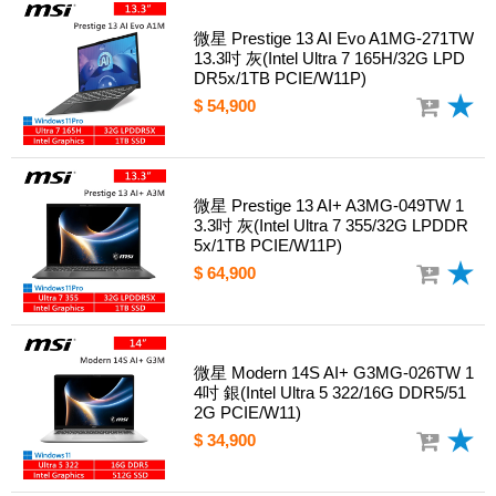
微星 Prestige 13 AI Evo A1MG-271TW
13.3吋 灰(Intel Ultra 7 165H/32G LPD
DR5x/1TB PCIE/W11P)
$ 54,900
微星 Prestige 13 AI+ A3MG-049TW 1
3.3吋 灰(Intel Ultra 7 355/32G LPDDR
5x/1TB PCIE/W11P)
$ 64,900
微星 Modern 14S AI+ G3MG-026TW 1
4吋 銀(Intel Ultra 5 322/16G DDR5/51
2G PCIE/W11)
$ 34,900