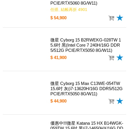
微星 Katana 15 HX B14WFK-689TW 1
5.6吋 黑(i7-14700HX/16G DDR5/1TB
PCIE/RTX5060 8G/W11)
任搭, 結帳再折 4901
$ 54,900
微星 Cyborg 15 B2RWEKG-028TW 1
5.6吋 黑(Intel Core 7 240H/16G DDR
5/512G PCIE/RTX5050 8G/W11)
$ 41,900
微星 Cyborg 15 Max C13WE-054TW
15.6吋 灰(i7-13620H/16G DDR5/512G
PCIE/RTX5050 8G/W11)
$ 44,900