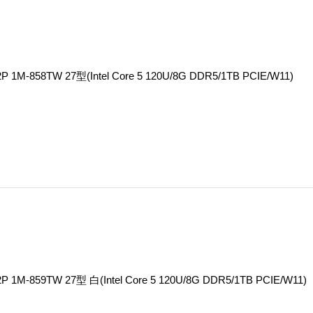
 1M-858TW 27型(Intel Core 5 120U/8G DDR5/1TB PCIE/W11)
 1M-859TW 27型 白(Intel Core 5 120U/8G DDR5/1TB PCIE/W11)