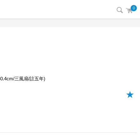
0
7/30.4cm/三風扇/註五年)