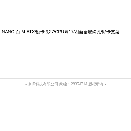
SH NANO 白 M-ATX/顯卡長37/CPU高17/四面金屬網孔/顯卡支架
- 京樺科技有限公司 統編：28354714 版權所有 -